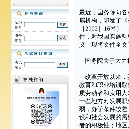
最近，国务院向各
属机构，印发了《
证书
编号
［
2002
］
16
号）。
件，对我国实施科
身份
证号
义。现将文件全文
国务院关于大力
考试
项目
改革开放以来，
教育和职业培训取
质劳动者和实用人
一些地方对发展职
弱，办学条件较差
设和社会发展的需
者的积极性；地区